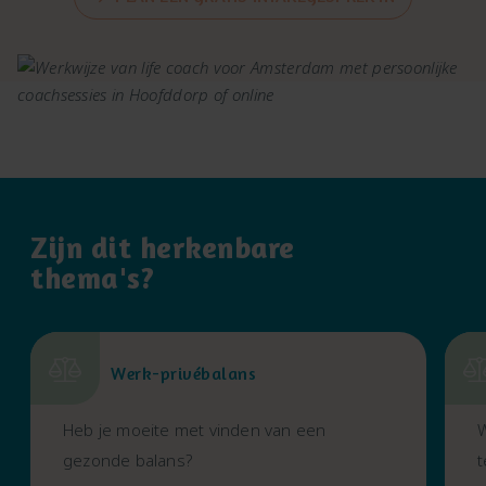
Zijn dit herkenbare
thema's?
Werk-privébalans
Heb je moeite met vinden van een
W
gezonde balans?
t