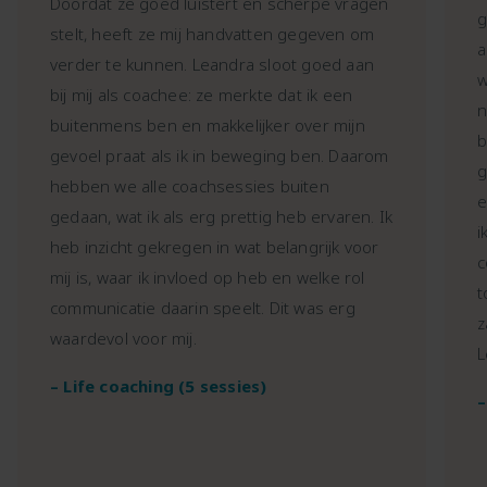
Doordat ze goed luistert en scherpe vragen
g
stelt, heeft ze mij handvatten gegeven om
a
verder te kunnen. Leandra sloot goed aan
w
bij mij als coachee: ze merkte dat ik een
n
buitenmens ben en makkelijker over mijn
b
gevoel praat als ik in beweging ben. Daarom
g
hebben we alle coachsessies buiten
e
gedaan, wat ik als erg prettig heb ervaren. Ik
i
heb inzicht gekregen in wat belangrijk voor
c
mij is, waar ik invloed op heb en welke rol
t
communicatie daarin speelt. Dit was erg
z
waardevol voor mij.
L
– Life coaching (5 sessies)
–