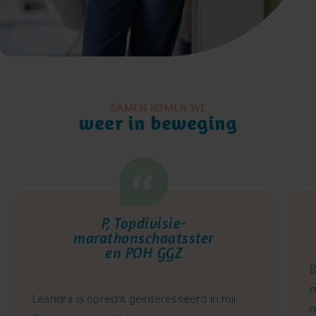
SAMEN KOMEN WE
weer in beweging
P, Topdivisie-
marathonschaatsster
en POH GGZ
B
n
Leandra is oprecht geïnteresseerd in mij.
n