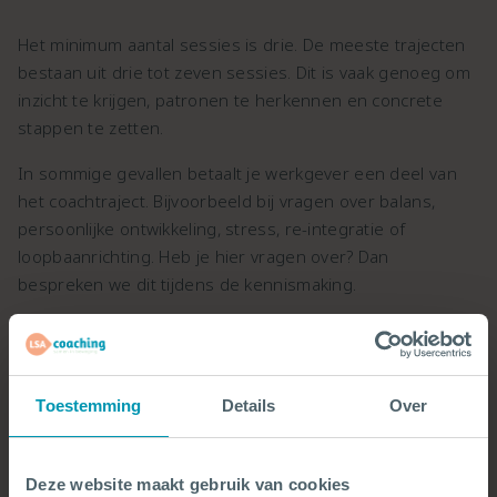
Het minimum aantal sessies is drie. De meeste trajecten
bestaan uit drie tot zeven sessies. Dit is vaak genoeg om
inzicht te krijgen, patronen te herkennen en concrete
stappen te zetten.
In sommige gevallen betaalt je werkgever een deel van
het coachtraject. Bijvoorbeeld bij vragen over balans,
persoonlijke ontwikkeling, stress, re-integratie of
loopbaanrichting. Heb je hier vragen over? Dan
bespreken we dit tijdens de kennismaking.
Wat is het verschil tussen een life coach en een
psycholoog?
Een life coach helpt je bij vragen over persoonlijke
Toestemming
Details
Over
ontwikkeling, keuzes, gedrag, balans en richting. De focus
ligt op inzicht krijgen en stappen zetten in je dagelijks
leven.
Deze website maakt gebruik van cookies