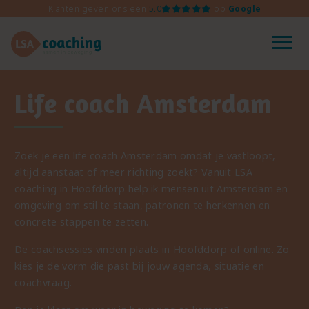
Spring
Klanten geven ons een
5.0
op
Google
naar
inhoud
Life coach Amsterdam
Zoek je een life coach Amsterdam omdat je vastloopt,
altijd aanstaat of meer richting zoekt? Vanuit LSA
coaching in Hoofddorp help ik mensen uit Amsterdam en
omgeving om stil te staan, patronen te herkennen en
concrete stappen te zetten.
De coachsessies vinden plaats in Hoofddorp of online. Zo
kies je de vorm die past bij jouw agenda, situatie en
coachvraag.