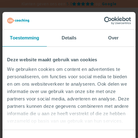
Spring
Klanten geven ons een
5.0
op
Google
naar
inhoud
Toestemming
Details
Over
Niets Gevonden
Het lijkt erop dat we niet kunnen vinden waar je naar op
zoek bent. Misschien kunt u de zoekfunctie proberen.
Deze website maakt gebruik van cookies
We gebruiken cookies om content en advertenties te
Zoeken
personaliseren, om functies voor social media te bieden
naar:
en om ons websiteverkeer te analyseren. Ook delen we
informatie over uw gebruik van onze site met onze
partners voor social media, adverteren en analyse. Deze
LSA coaching
partners kunnen deze gegevens combineren met andere
informatie die u aan ze heeft verstrekt of die ze hebben
Life coaching
verzameld op basis van uw gebruik van hun services.
Life coaching bij
Loopbaancoaching
Altijd ‘aan’ staan
Toestemmingsselectie
Loopbaancoaching bij