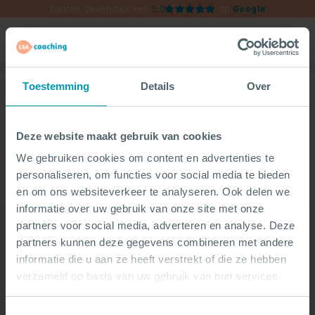
Spring
Klanten geven ons een
5.0
op
Google
naar
inhoud
Toestemming
Details
Over
Niets Gevonden
Het lijkt erop dat we niet kunnen vinden waar je naar op
zoek bent. Misschien kunt u de zoekfunctie proberen.
Deze website maakt gebruik van cookies
We gebruiken cookies om content en advertenties te
Zoeken
personaliseren, om functies voor social media te bieden
naar:
en om ons websiteverkeer te analyseren. Ook delen we
informatie over uw gebruik van onze site met onze
partners voor social media, adverteren en analyse. Deze
LSA coaching
partners kunnen deze gegevens combineren met andere
informatie die u aan ze heeft verstrekt of die ze hebben
Life coaching
verzameld op basis van uw gebruik van hun services.
Life coaching bij
Loopbaancoaching
Altijd ‘aan’ staan
Toestemmingsselectie
Loopbaancoaching bij